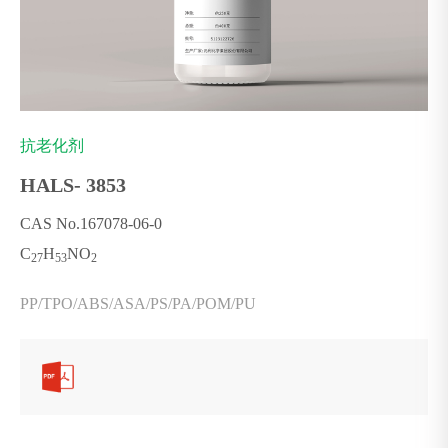
抗老化剂
HALS- 3853
CAS No.167078-06-0
C
H
NO
27
53
2
PP/TPO/ABS/ASA/PS/PA/POM/PU