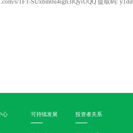
aidu.com/s/1FT-SUxbm0u4igh3lQyiUQQ 提取码: y1dd
中心
可持续发展
投资者关系