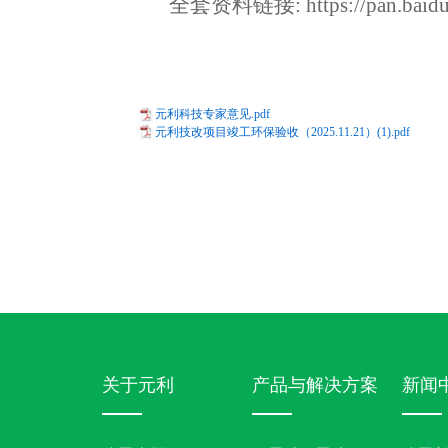
全套资料链接
: https://pan.b
元利科技专家意见.pdf
元利技改项目竣工环保验收（2025.11.21）(1).pdf
关于元利
产品与解决方案
新闻