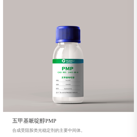
五甲基哌啶醇PMP
合成受阻胺类光稳定剂的主要中间体。